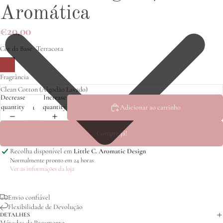
Aromática
€20,00
Cor da Base
Terracota
Fragrância
Decrease
Increase
quantity
quantity
Adicionar ao carrinho
Compre já!
Recolha disponível em
Little C. Aromatic Design
Normalmente pronto em 24 horas
Ver as informações da loja
Envio confiável
Flexibilidade de Devolução
DETALHES
Métodos de Pagamento