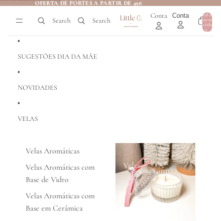
Saltar para o conteúdo
OFERTA DE PORTES A PARTIR DE 49€
OFERTA DE PORTES A PARTIR DE 49€
Conta
Conta
Total de
Search
Search
itens no
0
carrinho:
0
SUGESTÕES DIA DA MÃE
NOVIDADES
VELAS
Velas Aromáticas
Velas
Velas Aromáticas com
Base de Vidro
Velas Aromáticas com
Base em Cerâmica