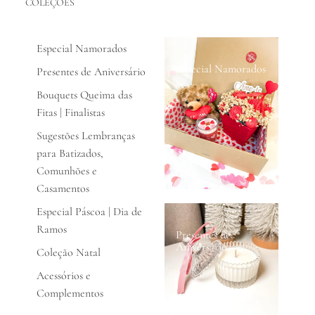
COLEÇÕES
Especial Namorados
Especial Namorados
Presentes de Aniversário
Bouquets Queima das
Fitas | Finalistas
Sugestões Lembranças
para Batizados,
Comunhões e
Casamentos
Especial Páscoa | Dia de
Ramos
Presentes de
Aniversário
Coleção Natal
Acessórios e
Complementos