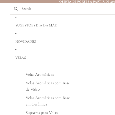
Saltar para o conteúdo
OFERTA DE PORTES A PARTIR DE 49
OFERTA DE PORTES A PARTIR DE 49
Search
SUGESTÕES DIA DA MÃE
NOVIDADES
VELAS
Velas Aromáticas
Velas Aromáticas com Base
de Vidro
Velas Aromáticas com Base
em Cerâmica
Suportes para Velas