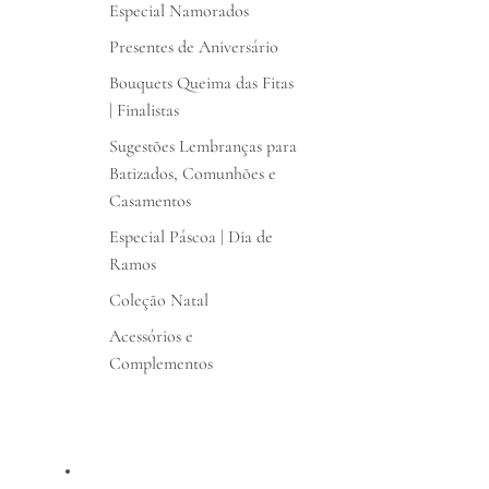
Especial Namorados
Presentes de Aniversário
Bouquets Queima das Fitas
| Finalistas
Sugestões Lembranças para
Batizados, Comunhões e
Casamentos
Especial Páscoa | Dia de
Ramos
Coleção Natal
Acessórios e
Complementos