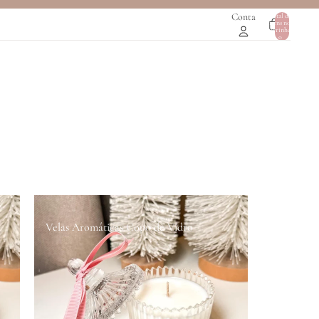
Conta
Total de
itens no
0
carrinho:
0
Velas Aromáticas Copo de Vidro