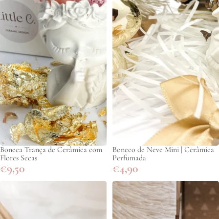
Boneca Trança de Cerâmica com
Boneco de Neve Mini | Cerâmica
Flores Secas
Perfumada
€9,50
€4,90