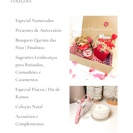
COLEÇÕES
Especial Namorados
Especial Namorados
Presentes de Aniversário
Bouquets Queima das
Fitas | Finalistas
Sugestões Lembranças
para Batizados,
Comunhões e
Casamentos
Especial Páscoa | Dia de
Ramos
Presentes de
Aniversário
Coleção Natal
Acessórios e
Complementos