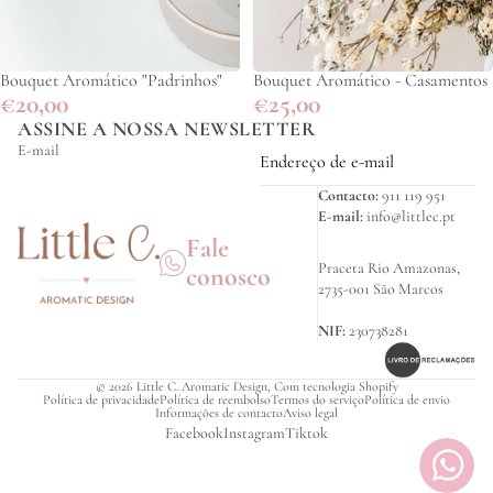
Bouquet Aromático "Padrinhos"
Bouquet Aromático - Casamentos
€20,00
€25,00
ASSINE A NOSSA NEWSLETTER
E-mail
Contacto:
911 119 951
E-mail:
info@littlec.pt
Fale
Praceta Rio Amazonas,
conosco
2735-001 São Marcos
NIF:
230738281
© 2026
Little C. Aromatic Design
,
Com tecnologia Shopify
Política de privacidade
Política de reembolso
Termos do serviço
Política de envio
Informações de contacto
Aviso legal
Facebook
Instagram
Tiktok