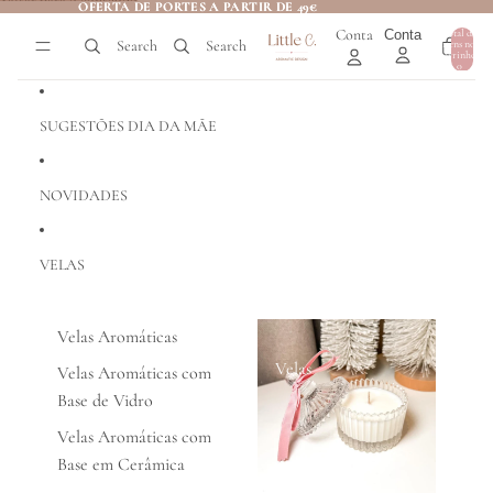
Saltar para o conteúdo
OFERTA DE PORTES A PARTIR DE 49€
OFERTA DE PORTES A PARTIR DE 49€
Conta
Conta
Total de
Search
Search
itens no
0
carrinho:
0
SUGESTÕES DIA DA MÃE
NOVIDADES
VELAS
Velas Aromáticas
Velas
Velas Aromáticas com
Base de Vidro
Velas Aromáticas com
Base em Cerâmica