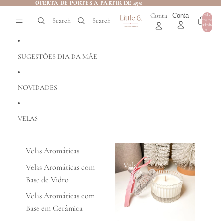
Saltar para o conteúdo
OFERTA DE PORTES A PARTIR DE 49€
OFERTA DE PORTES A PARTIR DE 49€
Conta
Conta
Total de
Search
Search
itens no
0
carrinho:
0
SUGESTÕES DIA DA MÃE
NOVIDADES
VELAS
Velas Aromáticas
Velas
Velas Aromáticas com
Base de Vidro
Velas Aromáticas com
Base em Cerâmica