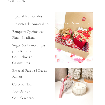
COLEÇÕES
Especial Namorados
Especial Namorados
Presentes de Aniversário
Bouquets Queima das
Fitas | Finalistas
Sugestões Lembranças
para Batizados,
Comunhões e
Casamentos
Especial Páscoa | Dia de
Ramos
Presentes de
Aniversário
Coleção Natal
Acessórios e
Complementos