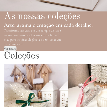
As nossas coleções
Arte, aroma e emoção em cada detalhe.
Transforme sua casa em um refúgio de luz e
aroma com nossas velas artesanais, feitas à
mão para inspirar elegância e bem-estar em
cada momento.
Ver todos
Coleções
A magia do Natal
Velas Aromáticas Copo de Vi