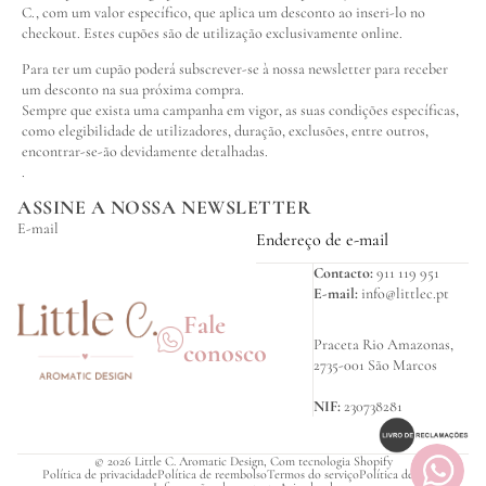
C., com um valor específico, que aplica um desconto ao inseri-lo no
checkout. Estes cupões são de utilização exclusivamente online.
Para ter um cupão poderá subscrever-se à nossa newsletter para receber
um desconto na sua próxima compra.
Sempre que exista uma campanha em vigor, as suas condições específicas,
como elegibilidade de utilizadores, duração, exclusões, entre outros,
encontrar-se-ão devidamente detalhadas.
.
ASSINE A NOSSA NEWSLETTER
E-mail
Contacto:
911 119 951
E-mail:
info@littlec.pt
Fale
Praceta Rio Amazonas,
conosco
2735-001 São Marcos
NIF:
230738281
© 2026
Little C. Aromatic Design
,
Com tecnologia Shopify
Política de privacidade
Política de reembolso
Termos do serviço
Política de envio