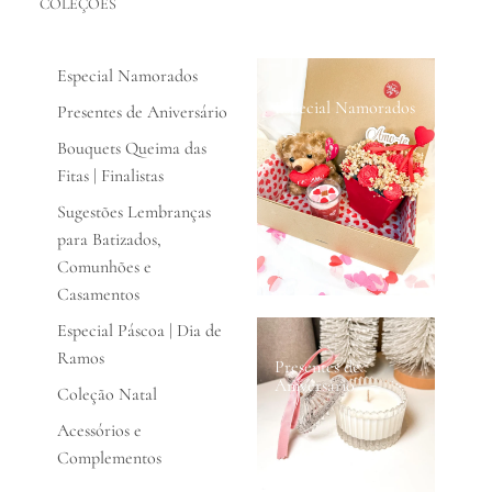
COLEÇÕES
Especial Namorados
Especial Namorados
Presentes de Aniversário
Bouquets Queima das
Fitas | Finalistas
Sugestões Lembranças
para Batizados,
Comunhões e
Casamentos
Especial Páscoa | Dia de
Ramos
Presentes de
Aniversário
Coleção Natal
Acessórios e
Complementos