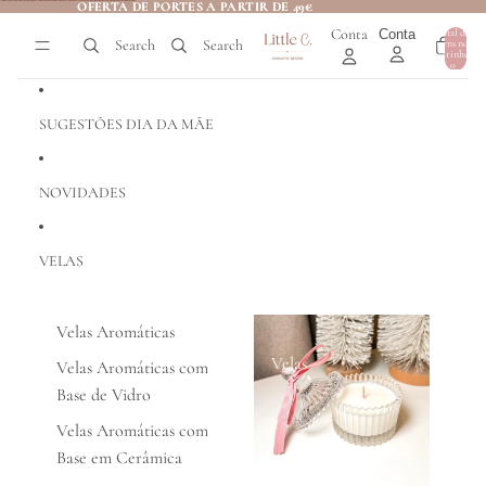
Saltar para o conteúdo
OFERTA DE PORTES A PARTIR DE 49€
OFERTA DE PORTES A PARTIR DE 49€
Conta
Conta
Total de
Search
Search
itens no
0
carrinho:
0
SUGESTÕES DIA DA MÃE
NOVIDADES
VELAS
Velas Aromáticas
Velas
Velas Aromáticas com
Base de Vidro
Velas Aromáticas com
Base em Cerâmica