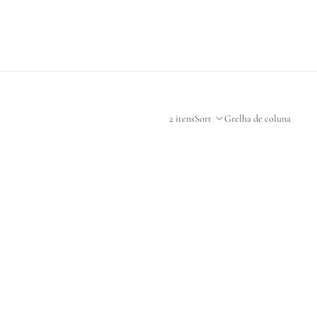
2 itens
Sort
Grelha de coluna