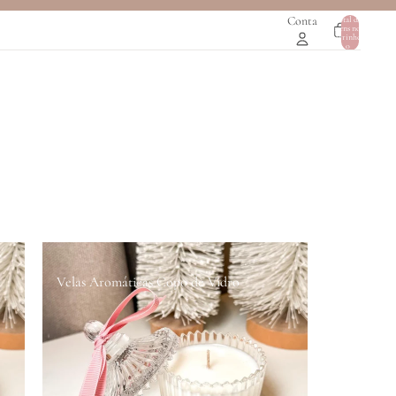
Conta
Total de
itens no
0
carrinho:
0
Velas Aromáticas Copo de Vidro