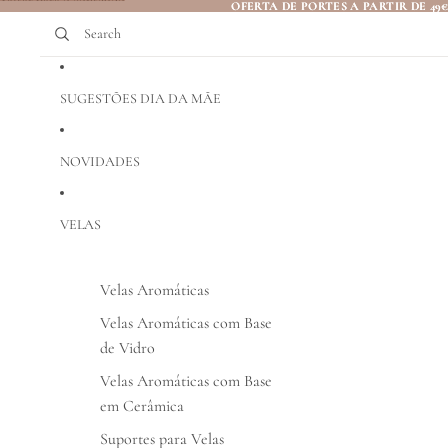
Saltar para o conteúdo
OFERTA DE PORTES A PARTIR DE 49
OFERTA DE PORTES A PARTIR DE 49
Search
SUGESTÕES DIA DA MÃE
NOVIDADES
VELAS
Velas Aromáticas
Velas Aromáticas com Base
de Vidro
Velas Aromáticas com Base
em Cerâmica
Suportes para Velas