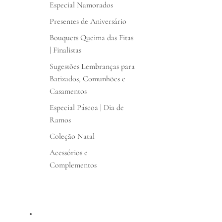
Especial Namorados
Presentes de Aniversário
Bouquets Queima das Fitas
| Finalistas
Sugestões Lembranças para
Batizados, Comunhões e
Casamentos
Especial Páscoa | Dia de
Ramos
Coleção Natal
Acessórios e
Complementos