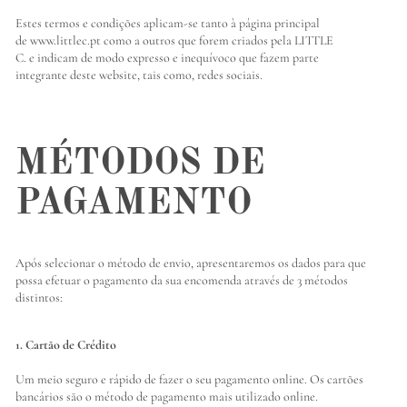
Estes
termos e
condições
aplicam
-se tanto à página principal
d
e
www.littlec.pt
como a
outros
que
for
e
m
criados pe
la
LITTLE
C.
e
indicam
de modo
expresso
e inequívoco que
fazem
parte
integrante
deste
website, tais como, redes sociais
.
MÉTODOS DE
PAGAMENTO
Após selecionar o método de envio, apresentaremos os dados para que
possa efetuar o pagamento da sua encomenda através de 3 métodos
distintos:
1. Cartão de Crédito
Um meio seguro e rápido de fazer o seu pagamento online. Os cartões
bancários são o método de pagamento mais utilizado online.