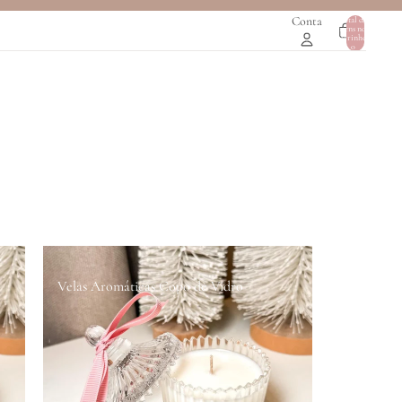
Conta
Total de
itens no
0
carrinho:
0
Velas Aromáticas Copo de Vidro