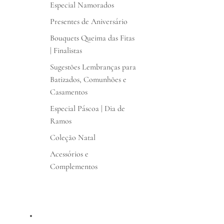
Especial Namorados
Presentes de Aniversário
Bouquets Queima das Fitas
| Finalistas
Sugestões Lembranças para
Batizados, Comunhões e
Casamentos
Especial Páscoa | Dia de
Ramos
Coleção Natal
Acessórios e
Complementos