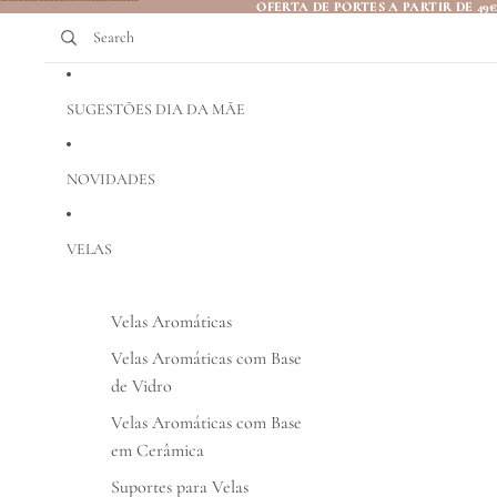
Saltar para o conteúdo
OFERTA DE PORTES A PARTIR DE 49
OFERTA DE PORTES A PARTIR DE 49
Search
SUGESTÕES DIA DA MÃE
NOVIDADES
VELAS
Velas Aromáticas
Velas Aromáticas com Base
de Vidro
Velas Aromáticas com Base
em Cerâmica
Suportes para Velas