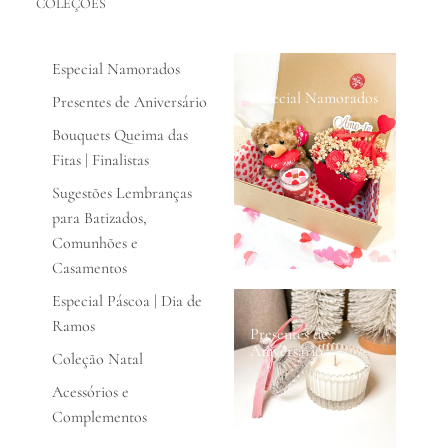
COLEÇÕES
Especial Namorados
Especial Namorados
Presentes de Aniversário
Bouquets Queima das
Fitas | Finalistas
Sugestões Lembranças
para Batizados,
Comunhões e
Casamentos
Especial Páscoa | Dia de
Ramos
Presentes de
Aniversário
Coleção Natal
Acessórios e
Complementos