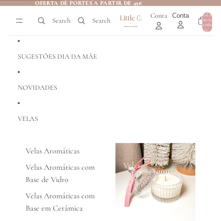
Saltar para o conteúdo
OFERTA DE PORTES A PARTIR DE 49€
OFERTA DE PORTES A PARTIR DE 49€
Conta
Conta
Total de
Search
Search
itens no
0
carrinho:
0
SUGESTÕES DIA DA MÃE
NOVIDADES
VELAS
Velas Aromáticas
Velas
Velas Aromáticas com
Base de Vidro
Velas Aromáticas com
Base em Cerâmica