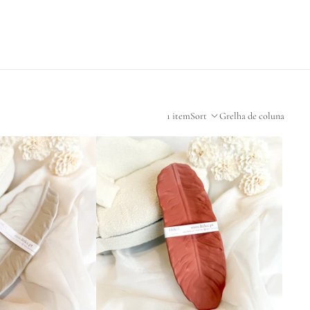
1 item
Sort
Grelha de coluna