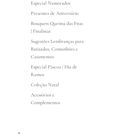
Especial Namorados
Presentes de Aniversário
Bouquets Queima das Fitas
| Finalistas
Sugestões Lembranças para
Batizados, Comunhões e
Casamentos
Especial Páscoa | Dia de
Ramos
Coleção Natal
Acessórios e
Complementos