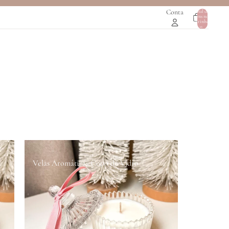
Conta
Total de
itens no
0
carrinho:
0
Velas Aromáticas Copo de Vidro