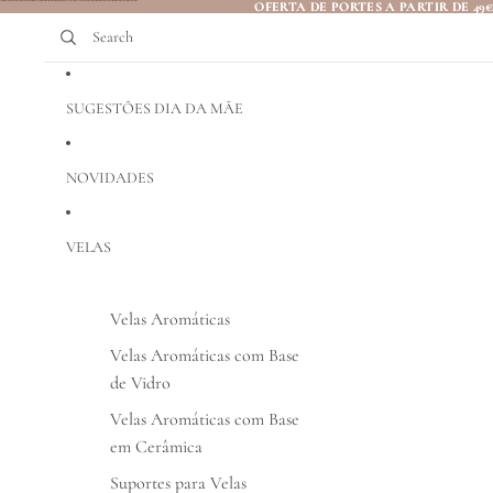
Saltar para o conteúdo
OFERTA DE PORTES A PARTIR DE 49
OFERTA DE PORTES A PARTIR DE 49
Search
SUGESTÕES DIA DA MÃE
NOVIDADES
VELAS
Velas Aromáticas
Velas Aromáticas com Base
de Vidro
Velas Aromáticas com Base
em Cerâmica
Suportes para Velas