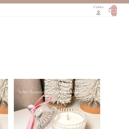
Conta
Total de
itens no
0
carrinho:
0
Velas Aromáticas Copo de Vidro