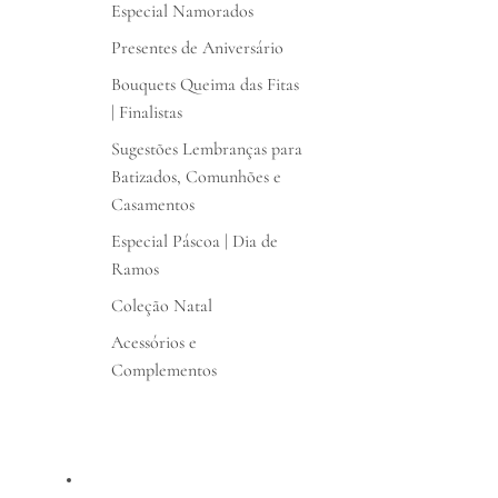
Especial Namorados
Presentes de Aniversário
Bouquets Queima das Fitas
| Finalistas
Sugestões Lembranças para
Batizados, Comunhões e
Casamentos
Especial Páscoa | Dia de
Ramos
Coleção Natal
Acessórios e
Complementos