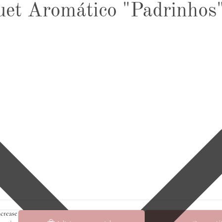
et Aromático "Padrinhos
ncrease