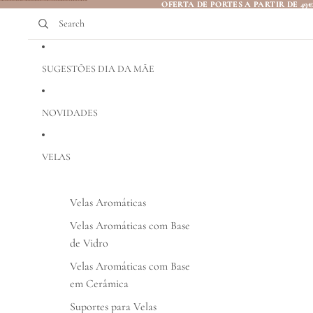
Saltar para o conteúdo
OFERTA DE PORTES A PARTIR DE 49
OFERTA DE PORTES A PARTIR DE 49
Search
SUGESTÕES DIA DA MÃE
NOVIDADES
VELAS
Velas Aromáticas
Velas Aromáticas com Base
de Vidro
Velas Aromáticas com Base
em Cerâmica
Suportes para Velas