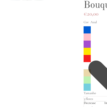
Bouqu
€20,00
Cor
Azul
Tamanho
Decrease
I