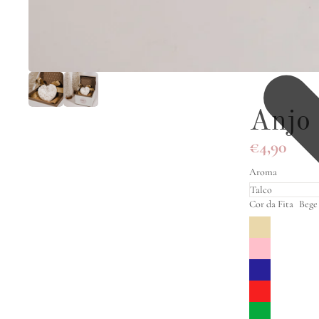
Anjo 
€4,90
Aroma
Cor da Fita
Bege