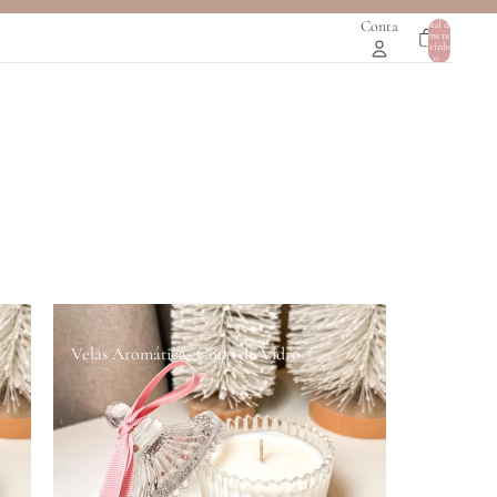
Conta
Total de
itens no
0
carrinho:
0
Velas Aromáticas Copo de Vidro